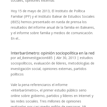
sociales
,
opiniones externas
Hoy 15 de mayo de 2013, El Instituto de Política
Familiar (IPF) y el Instituto Balear de Estudios Sociales
(IBES) hemos presentado en rueda de prensa los
resultados del informe anual de la familia en Baleares,
y el informe sobre familia y medios de comunicación.
En el...
Interbarómetro: opinión sociopolítica en la red
por
ad_ibeinvestigacion685
|
Abr 30, 2013
|
estudios
sociopolíticos
,
evaluación de líderes
,
metodologías de
investigación social
,
opiniones externas
,
partidos
políticos
Vale la pena referenciaros el informe
«Interbarómetro», el primer estudio público serio
online sobre gobierno, partidos y líderes en Internet y
las redes sociales. Tres millones de opiniones
realizadas por casi medio millón de personas. Mi