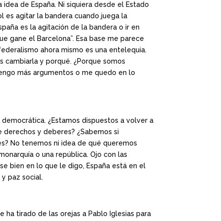
idea de España. Ni siquiera desde el Estado
 es agitar la bandera cuando juega la
paña es la agitación de la bandera o ir en
que gane el Barcelona”. Esa base me parece
onfederalismo ahora mismo es una entelequia.
mos cambiarla y porqué. ¿Porque somos
 ¿Tengo más argumentos o me quedo en lo
a democrática. ¿Estamos dispuestos a volver a
 de derechos y deberes? ¿Sabemos si
 es? No tenemos ni idea de qué queremos
monarquía o una república. Ojo con las
se bien en lo que le digo, España está en el
y paz social.
ha tirado de las orejas a Pablo Iglesias para