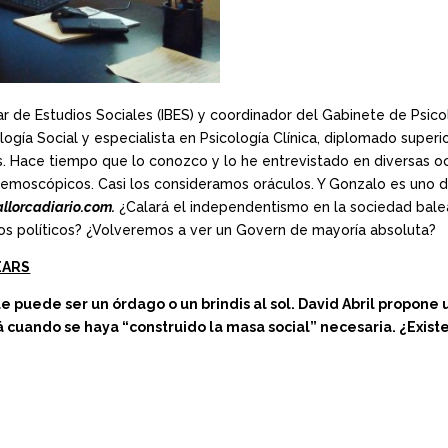
ar de Estudios Sociales (IBES) y coordinador del Gabinete de Psico
ogía Social y especialista en Psicología Clínica, diplomado superio
ars. Hace tiempo que lo conozco y lo he entrevistado en diversas oc
 demoscópicos. Casi los consideramos oráculos. Y Gonzalo es uno 
llorcadiario.com.
¿Calará el independentismo en la sociedad bal
os políticos? ¿Volveremos a ver un Govern de mayoría absoluta?
EARS
e puede ser un órdago o un brindis al sol. David Abril propo
á cuando se haya “construido la masa social” necesaria. ¿Exis