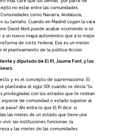
iero más café que los demás” por parte de
ceptó no estar entre las comunidades
ir. Comunidades como Navarra, Andalucía,
 es su tamaño. Cuando en Madrid cogen la vara
ne David Abril puede acabar ocurriendo si se
n y a un nuevo mapa autonómico que a lo mejor
 reforma de corte federal. Ese es un melón
 el planteamiento de la política-ficción.
ente y diputado de El PI, Jaume Font, y los
alears.
recto y es el concepto de supremacismo. El
 planteaba el siglo XIX cuando se decía “tú
es privilegiadas con los estados que te rodean
na especie de comunidad o estado superior al
pasa? Ahí entra lo que El PI dice: si
das las mieles de un estado que tiene una
vir, las instituciones funcionan, la
ogresa y las mieles de las comunidades