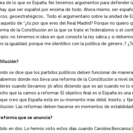
dea de lo que es España. No tenemos argumentos para defender la 
hay que ser español por encima de todo. Ahora mismo, ser español
ticos, geoestratégicos… Todo el argumentario sobre la unidad de Es
 aquello de “¿tú por que eres del Real Madrid? Porque no quiero 
eforma de la Constitución en la que se trate el federalismo o el c
mplo: no tenemos ni idea en qué consiste la ley sálica y si debe
es la igualdad, porque me identifico con la política de género…?
titución?
ando se dice que los partidos políticos deben funcionar de maner
 ¿Sabemos dónde nos lleva una reforma de la Constitución a nivel
deres cuando llevamos 30 años diciendo que es así cuando no lo
ho que la vamos a reformar. El objetivo final es si España es una 
que creo que España está en su momento más débil. Insisto, y fíje
itución. Las reformas deben hacerse en momentos de estabilidad 
 reforma que se anuncia?
ido en dos. Lo hemos visto estos días cuando Carolina Bescansa le 