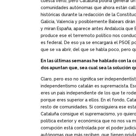
cuesta verlo, pero Cataluña podría generar u
comunidades autónomas que ahora están calla
históricas durante la redacción de la Constitu
Galicia, Valencia y posiblemente Balears dirá
y miran España, aparece antes Andalucía que 
produce ese el terremoto político nos conduc
es federal. De eso ya se encargará el PSOE p
que se va abrir, del que se habla poco, pero qu
En las últimas semanas he hablado con la co
dos apuntan que, sea cual sea la solución qu
Claro, pero eso no significa ser independent
independentismo catalán es supremacista. Eso
eres un país independiente de los que te rode
porque eres superior a ellos. En el fondo, Ca
resto de comunidades. Si consiguiera ese esta
Cataluña consigue el supremacismo, yo quiero 
política exterior y económica que no nos va ma
corrupción está controlada por el poder judici
autónomas que más reciben, que tienen privil