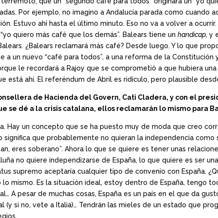
n terremoto, que un “segundo café para todos” originara un “yo qu
das. Por ejemplo, no imagino a Andalucía parada como cuando a
ción. Estuvo ahí hasta el último minuto. Eso no va a volver a ocurr
n “yo quiero más café que los demás”. Balears tiene un
handicap
, y
Balears. ¿Balears reclamará más café? Desde luego. Y lo que propo
e a un nuevo “café para todos”, a una reforma de la Constitució
orque le recordará a Rajoy que se comprometió a que hubiera una
e está ahí. El referéndum de Abril es ridículo, pero plausible desde
nsellera de Hacienda del Govern, Cati Cladera, y con el presid
e se dé a la crisis catalana, ellos reclamarán lo mismo para B
ista. Hay un concepto que se ha puesto muy de moda que creo cor
 significa que probablemente no quieran la independencia como se
an, eres soberano”. Ahora lo que se quiere es tener unas relacion
taluña no quiere independizarse de España, lo que quiere es ser u
tus supremo aceptaría cualquier tipo de convenio con España. ¿Qué 
lo mismo. Es la situación ideal, estoy dentro de España, tengo to
l… A pesar de muchas cosas, España es un país en el que da gusto vi
al (y si no, vete a Italia)… Tendrán las mieles de un estado que pr
egios.