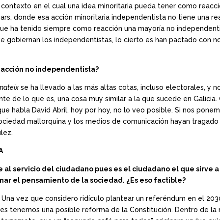
 contexto en el cual una idea minoritaria pueda tener como reacci
s, donde esa acción minoritaria independentista no tiene una rea
que ha tenido siempre como reacción una mayoría no independenti
e gobiernan los independentistas, lo cierto es han pactado con n
reacción no independentista?
mateix
se ha llevado a las más altas cotas, incluso electorales, y 
 de lo que es, una cosa muy similar a la que sucede en Galicia. Q
que habla David Abril, hoy por hoy, no lo veo posible. Si nos pone
ociedad mallorquina y los medios de comunicación hayan tragado 
lez.
A
ne al servicio del ciudadano pues es el ciudadano el que sirve a
nar el pensamiento de la sociedad. ¿Es eso factible?
n. Una vez que considero ridículo plantear un referéndum en el 2030
es tenemos una posible reforma de la Constitución. Dentro de la r