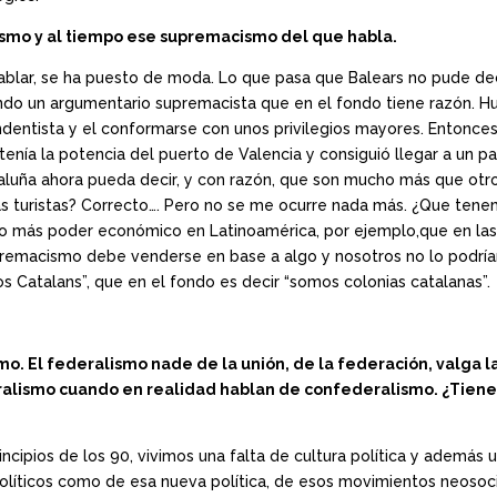
mismo y al tiempo ese supremacismo del que habla.
hablar, se ha puesto de moda. Lo que pasa que Balears no pude de
ndo un argumentario supremacista que en el fondo tiene razón. 
endentista y el conformarse con unos privilegios mayores. Entonce
enía la potencia del puerto de Valencia y consiguió llegar a un pa
taluña ahora pueda decir, y con razón, que son mucho más que otro
turistas? Correcto…. Pero no se me ocurre nada más. ¿Que tenem
o más poder económico en Latinoamérica, por ejemplo,que en las 
upremacismo debe venderse en base a algo y nosotros no lo podría
s Catalans”, que en el fondo es decir “somos colonias catalanas”.
mo. El federalismo nade de la unión, de la federación, valga 
ralismo cuando en realidad hablan de confederalismo. ¿Tienen 
incipios de los 90, vivimos una falta de cultura política y además 
 políticos como de esa nueva política, de esos movimientos neosoc