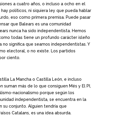
siones a cuatro años, o incluso a ocho en el
ay políticos, ni siquiera ley que pueda hablar
bsurdo, eso como primera premisa. Puede pasar
pensar que Balears es una comunidad
lears nunca ha sido independentista. Hemos
e como todas tiene un profundo carácter isleño
a no significa que seamos independentistas. Y
mo electoral, o no existe. Los partidos
or ciento.
illa La Mancha o Castilla León, e incluso
n suman más de lo que consiguen Més y El PI,
nalismo-nacionalismo porque según los
munidad independentista, se encuentra en la
n su conjunto. Alguien tendría que
aïsos Catalans, es una idea absurda.