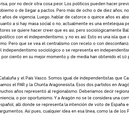
isa, por no decir otra cosa peor. Los políticos pueden hacer previ
ierno o de llegar a pactos. Pero más de ocho o de diez años, no h
z años de vigencia. Luego, hablar de catorce o quince años es a
cuanto a si hay masa social o no, actualmente es una entelequia 
ores se quiere hacer creer que es así, pero sociológicamente Ba
político con el independentismo, y no es así. Esto es una isla qu
ismo. Pero que se vea el centralismo con recelo o con desconfianz
, el independentismo sociológico o se representa en independentis
 por ciento en su mejor momento y de media han obtenido el 10 p
ataluña y el País Vasco. Somos igual de independentistas que Cast
mos el PAR y la Chunta Aragonesista. Esos dos partidos en Aragó
 muchos años representó al regionalismo. Deberíamos decir regio
niencia, o por oportunismo. Y a Aragón no se le considera una co
español, allí donde se representa la intención de voto de España e
gumentos. Así pues, cualquier idea en esa línea, como la de los P