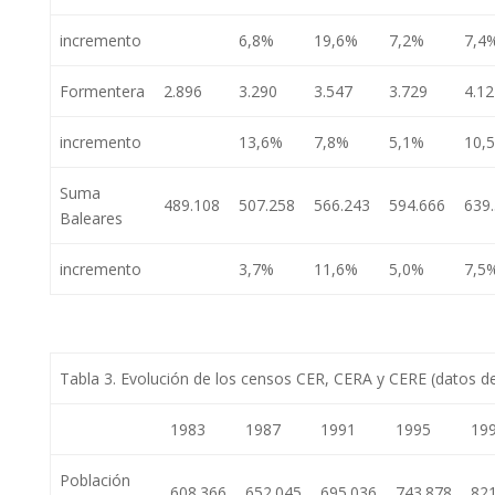
incremento
6,8%
19,6%
7,2%
7,4
Formentera
2.896
3.290
3.547
3.729
4.12
incremento
13,6%
7,8%
5,1%
10,
Suma
489.108
507.258
566.243
594.666
639
Baleares
incremento
3,7%
11,6%
5,0%
7,5
Tabla 3. Evolución de los censos CER, CERA y CERE (datos del 
1983
1987
1991
1995
19
Población
608.366
652.045
695.036
743.878
821