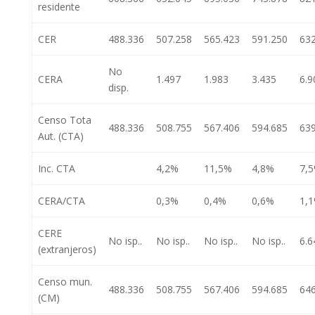
residente
CER
488.336
507.258
565.423
591.250
632
No
CERA
1.497
1.983
3.435
6.9
disp.
Censo Tota
488.336
508.755
567.406
594.685
639
Aut. (CTA)
Inc. CTA
4,2%
11,5%
4,8%
7,
CERA/CTA
0,3%
0,4%
0,6%
1,
CERE
No isp..
No isp..
No isp..
No isp..
6.6
(extranjeros)
Censo mun.
488.336
508.755
567.406
594.685
646
(CM)