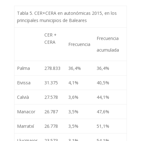
Tabla 5. CER+CERA en autonómicas 2015, en los
principales municipios de Baleares
CER +
Frecuencia
CERA
Frecuencia
acumulada
Palma
278.833
36,4%
36,4%
Eivissa
31.375
4,1%
40,5%
Calvià
27.578
3,6%
44,1%
Manacor
26.787
3,5%
47,6%
Marratxí
26.778
3,5%
51,1%
Llucmajor
23.573
3,1%
54,1%