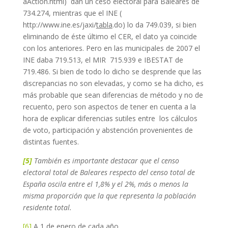
aAction.html) dan un ceso electoral para Baleares de
734.274, mientras que el INE (
http://www.ine.es/jaxi/
tabla
.do) lo da 749.039, si bien
eliminando de éste último el CER, el dato ya coincide
con los anteriores. Pero en las municipales de 2007 el
INE daba 719.513, el MIR 715.939 e IBESTAT de
719.486. Si bien de todo lo dicho se desprende que las
discrepancias no son elevadas, y como se ha dicho, es
más probable que sean diferencias de método y no de
recuento, pero son aspectos de tener en cuenta a la
hora de explicar diferencias sutiles entre los cálculos
de voto, participación y abstención provenientes de
distintas fuentes.
[5]
También es importante destacar que el censo
electoral total de Baleares respecto del censo total de
España oscila entre el 1,8% y el 2%, más o menos la
misma proporción que la que representa la población
residente total.
[6]
A 1 de enero de cada año