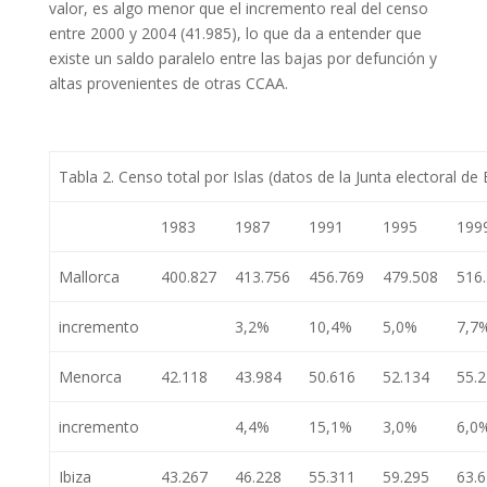
valor, es algo menor que el incremento real del censo
entre 2000 y 2004 (41.985), lo que da a entender que
existe un saldo paralelo entre las bajas por defunción y
altas provenientes de otras CCAA.
Tabla 2. Censo total por Islas (datos de la Junta electoral de
1983
1987
1991
1995
199
Mallorca
400.827
413.756
456.769
479.508
516
incremento
3,2%
10,4%
5,0%
7,7
Menorca
42.118
43.984
50.616
52.134
55.
incremento
4,4%
15,1%
3,0%
6,0
Ibiza
43.267
46.228
55.311
59.295
63.