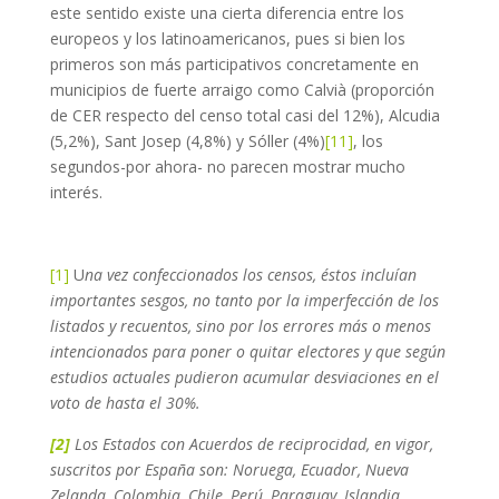
este sentido existe una cierta diferencia entre los
europeos y los latinoamericanos, pues si bien los
primeros son más participativos concretamente en
municipios de fuerte arraigo como Calvià (proporción
de CER respecto del censo total casi del 12%), Alcudia
(5,2%), Sant Josep (4,8%) y Sóller (4%)
[11]
, los
segundos-por ahora- no parecen mostrar mucho
interés.
[1]
U
na vez conf
eccionados los censos, éstos incluían
importantes sesgos, no tanto por la imperfección de los
listados y recuentos, sino por los errores más o menos
intencionados para poner o quitar electores y que según
estudios actuales pudieron acumular desviaciones en el
voto de hasta el 30%.
[2]
Los Estados con Acuerdos de reciprocidad, en vigor,
suscritos por España son: Noruega, Ecuador, Nueva
Zelanda, Colombia, Chile, Perú, Paraguay, Islandia,