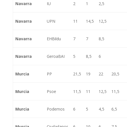
Navarra
IU
2
1
2,5
Navarra
UPN
11
14,5
12,5
Navarra
EHBildu
7
7
8,5
Navarra
GeroaBAI
5
8,5
6
Murcia
PP
21,5
19
22
20,5
Murcia
Psoe
11,5
11
12,5
11,5
Murcia
Podemos
6
5
4,5
6,5
Murcia
Ciudadanos
6
10
6
7,5