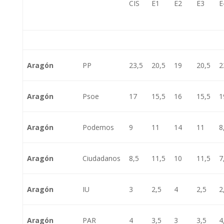
CIS
E1
E2
E3
E
Aragón
PP
23,5
20,5
19
20,5
2
Aragón
Psoe
17
15,5
16
15,5
1
Aragón
Podemos
9
11
14
11
8
Aragón
Ciudadanos
8,5
11,5
10
11,5
7
Aragón
IU
3
2,5
4
2,5
2
Aragón
PAR
4
3,5
3
3,5
4