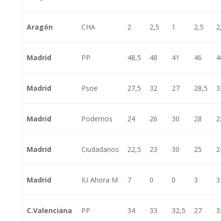
Aragón
CHA
2
2,5
1
2,5
2
Madrid
PP
48,5
48
41
46
4
Madrid
Psoe
27,5
32
27
28,5
3
Madrid
Podemos
24
26
30
28
2
Madrid
Ciudadanos
22,5
23
30
25
2
Madrid
IU Ahora M
7
0
0
3
3
C.Valenciana
PP
34
33
32,5
27
3