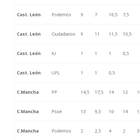
Cast. León
Podemos
9
7
10,5
7,5
Cast. León
Ciudadanos
9
11
11,5
10,5
Cast. León
IU
1
1
1
0,5
Cast. León
UPL
1
1
0,5
C.Mancha
PP
14,5
17,5
14
12
1
C.Mancha
Psoe
13
9,5
10
14
1
C.Mancha
Podemos
2
2,5
4
2
3