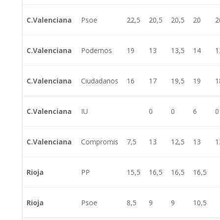
C.Valenciana
Psoe
22,5
20,5
20,5
20
2
C.Valenciana
Podemos
19
13
13,5
14
1
C.Valenciana
Ciudadanos
16
17
19,5
19
1
C.Valenciana
IU
0
0
6
0
C.Valenciana
Compromis
7,5
13
12,5
13
1
Rioja
PP
15,5
16,5
16,5
16,5
Rioja
Psoe
8,5
9
9
10,5