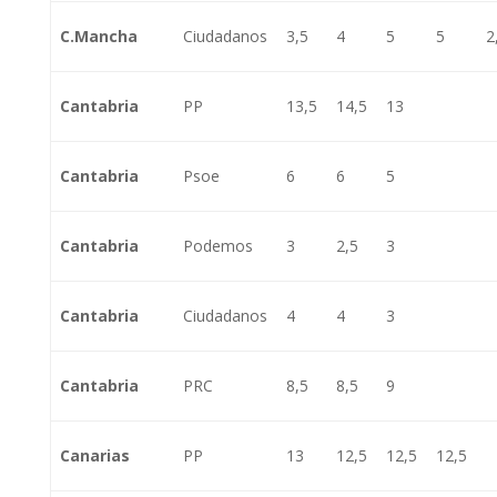
C.Mancha
Ciudadanos
3,5
4
5
5
2
Cantabria
PP
13,5
14,5
13
Cantabria
Psoe
6
6
5
Cantabria
Podemos
3
2,5
3
Cantabria
Ciudadanos
4
4
3
Cantabria
PRC
8,5
8,5
9
Canarias
PP
13
12,5
12,5
12,5