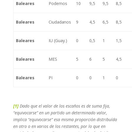
Baleares
Podemos
10
9,5
9,5
8,5
Baleares
Ciudadanos
9
4,5
6,5
8,5
Baleares
IU (Guay.)
0
0,5
1
1,5
Baleares
MES
5
6
5
4,5
Baleares
PI
0
0
1
0
[1]
Dado que el valor de los escaños es de suma fija,
“equivocarse” en un partido un determinado valor,
implica “equivocarse” esa misma proporción distribuída
en otro o en varios de los restantes, por lo que en