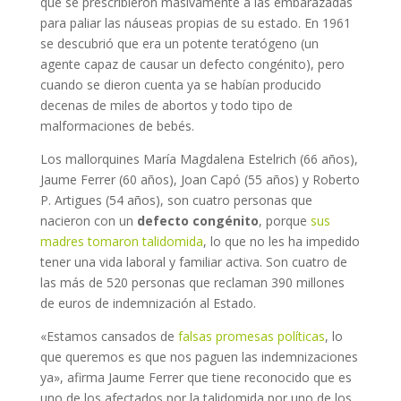
que se prescribieron masivamente a las embarazadas
para paliar las náuseas propias de su estado. En 1961
se descubrió que era un potente teratógeno (un
agente capaz de causar un defecto congénito), pero
cuando se dieron cuenta ya se habían producido
decenas de miles de abortos y todo tipo de
malformaciones de bebés.
Los mallorquines María Magdalena Estelrich (66 años),
Jaume Ferrer (60 años), Joan Capó (55 años) y Roberto
P. Artigues (54 años), son cuatro personas que
nacieron con un
defecto congénito
, porque
sus
madres tomaron talidomida
, lo que no les ha impedido
tener una vida laboral y familiar activa. Son cuatro de
las más de 520 personas que reclaman 390 millones
de euros de indemnización al Estado.
«Estamos cansados de
falsas promesas políticas
, lo
que queremos es que nos paguen las indemnizaciones
ya», afirma Jaume Ferrer que tiene reconocido que es
uno de los afectados por la talidomida por uno de los